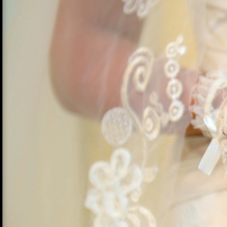
INCHIRIAT ROCHII DE MIREASA
GALI
FULLHD, FOTOGRAFII NUNTA, I
DRONA, FILM