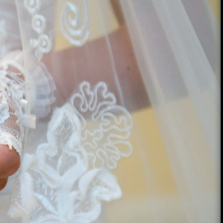
 DE CEREMONII, FILMARE NUNTA
TOTUL
CARBONICA, BALOANE CU HELIU,
, BOTEZ, MC,