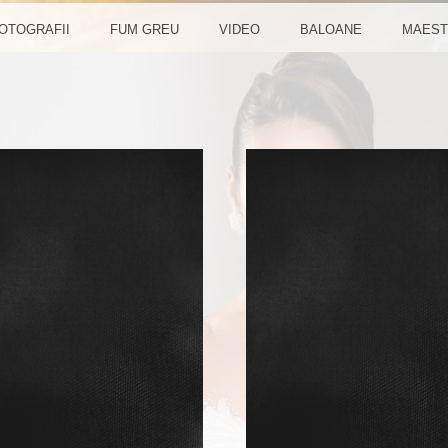
U NUN
OTOGRAFII
FUM GREU
VIDEO
BALOANE
MAEST