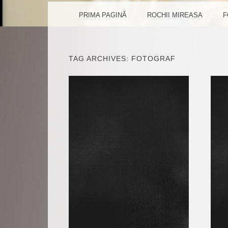
PENTR
MENU
SKIP TO CONTENT
PRIMA PAGINĂ
ROCHII MIREASA
F
TAG ARCHIVES:
FOTOGRAF