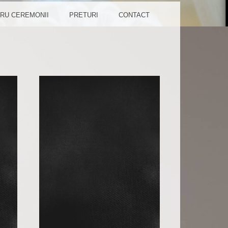
TA TA!
RU CEREMONII
PRETURI
CONTACT