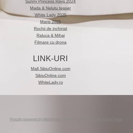
Sunny Princess Rays 2024
Mada & Nelutu teaser
White Lady 2025
Maris 2025
Rochii de inchiriat
Raluca & Mihai
Filmare cu drona
LINK-URI
Mall.SibiuOnline.com
SibiuOnline.com
WhiteLady.ro
Proudly powered by WordPress
. Theme: Snaps by
Graph Paper Press
.