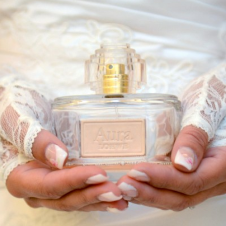
, ROCHII DE OCAZIE, MAESTRU
LEO – 
NVITATII, FUM GREU, GHEATA 
ARE AERIANA, SIBIU, FOTOGRAF