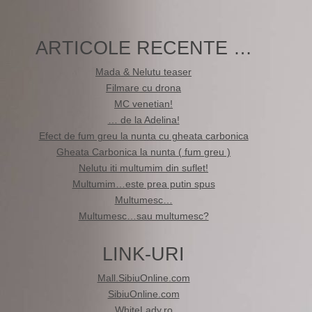
ARTICOLE RECENTE …
Mada & Nelutu teaser
Filmare cu drona
MC venetian!
… de la Adelina!
Efect de fum greu la nunta cu gheata carbonica
Gheata Carbonica la nunta ( fum greu )
Nelutu iti multumim din suflet!
Multumim…este prea putin spus
Multumesc…
Multumesc…sau multumesc?
LINK-URI
Mall.SibiuOnline.com
SibiuOnline.com
WhiteLady.ro