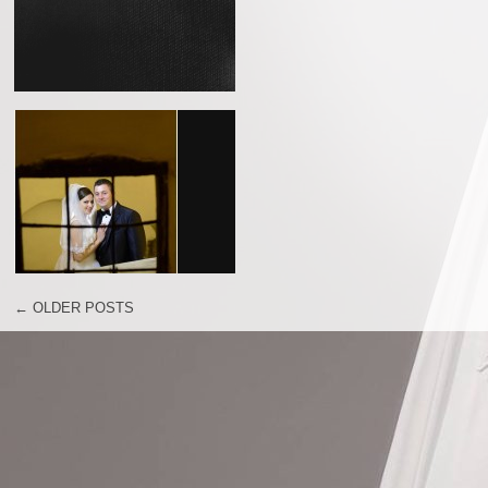
←
OLDER POSTS
POST NAVIGATION