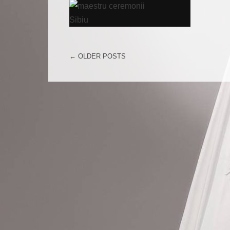
←
OLDER POSTS
POST NAVIGATION