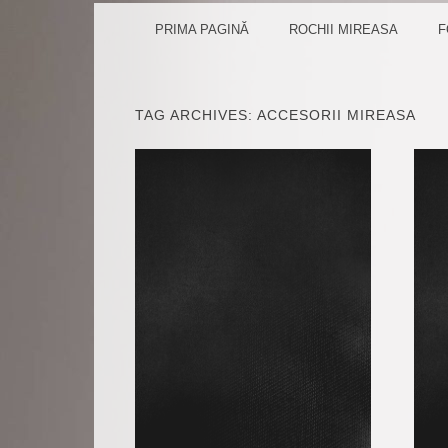
PENTR
MENU
SKIP TO CONTENT
PRIMA PAGINĂ
ROCHII MIREASA
F
TAG ARCHIVES:
ACCESORII MIREASA