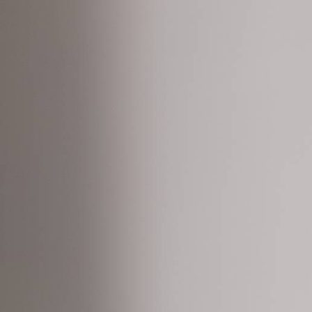
INCHIRIAT ROCHII DE MIREASA
GALI
FULLHD, FOTOGRAFII NUNTA, I
DRONA, FILM