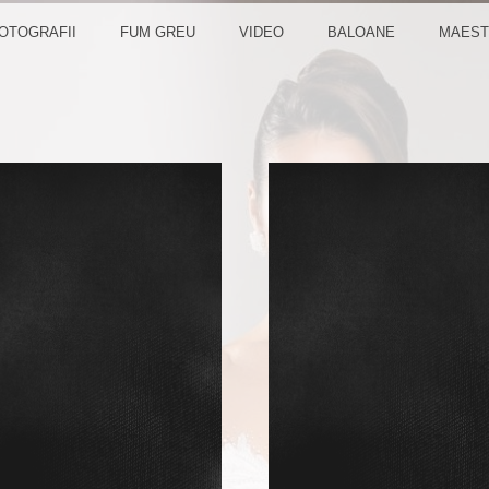
U NUN
OTOGRAFII
FUM GREU
VIDEO
BALOANE
MAEST