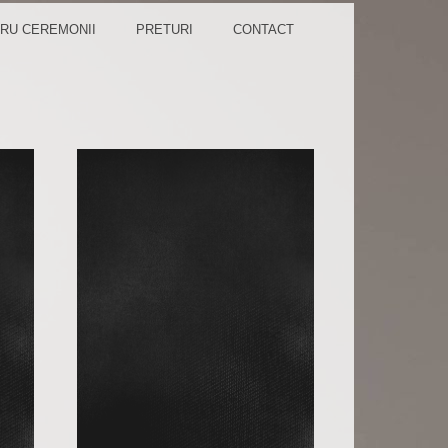
TA TA!
RU CEREMONII
PRETURI
CONTACT