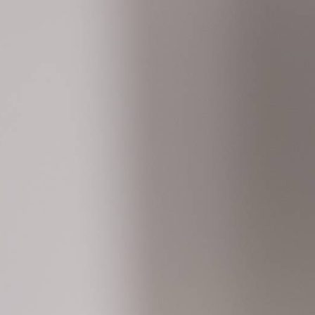
, ROCHII DE OCAZIE, MAESTRU
LEO – 
NVITATII, FUM GREU, GHEATA 
ARE AERIANA, SIBIU, FOTOGRAF